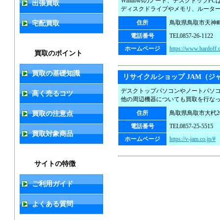
Windowsのノート、デスクトップP
出張買取
ディスクドライブやメモリ、ルータ
住所
鳥取県鳥取市天神町4
宅配買取
電話番号
TEL0857-26-1122
ホームページ
https://www.hardoff.c
買取のポイント
買取の基礎知識
リサイクルショップ JAM（ジ
デスクトップパソコンやノートパソコ
高く売るコツ
他の周辺機器についても買取を行な
住所
鳥取県鳥取市大杙20
買取の注意点
電話番号
TEL0857-25-5515
買取対象商品
ホームページ
https://v-jam.co.jp/#
サイトの特徴
ご利用ガイド
よくある質問