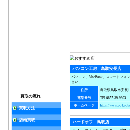
パソコン工房 鳥取安長店
パソコン、MacBook、スマートフ
さい。
住所
鳥取県鳥取市安長17
買取の流れ
電話番号
TEL0857-39-9393
ホームページ
https://www.pc-koubo
買取方法
店頭買取
ハードオフ 鳥取店