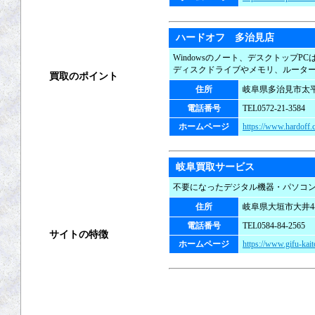
出張買取
宅配買取
ハードオフ 多治見店
Windowsのノート、デスクトップP
ディスクドライブやメモリ、ルータ
買取のポイント
住所
岐阜県多治見市太平町
買取の基礎知識
電話番号
TEL0572-21-3584
ホームページ
https://www.hardoff.c
高く売るコツ
買取の注意点
岐阜買取サービス
不要になったデジタル機器・パソコ
買取対象商品
住所
岐阜県大垣市大井4-
電話番号
TEL0584-84-2565
サイトの特徴
ホームページ
https://www.gifu-kait
ご利用ガイド
よくある質問