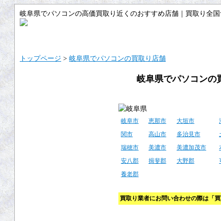
岐阜県でパソコンの高価買取り近くのおすすめ店舗｜買取り全国
トップ
サイトマップ
ご利用ガイ
トップページ
>
岐阜県でパソコンの買取り店舗
岐阜県でパソコンの
岐阜市
恵那市
大垣市
関市
高山市
多治見市
瑞穂市
美濃市
美濃加茂市
安八郡
揖斐郡
大野郡
養老郡
買取り業者にお問い合わせの際は「買