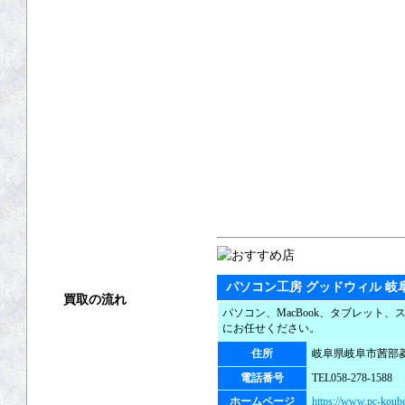
パソコン工房 グッドウィル 岐
買取の流れ
パソコン、MacBook、タブレット
にお任せください。
買取方法
住所
岐阜県岐阜市茜部菱野
店頭買取
電話番号
TEL058-278-1588
ホームページ
https://www.pc-koubo